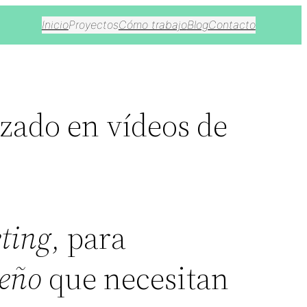
Inicio
Proyectos
Cómo trabajo
Blog
Contacto
izado en vídeos de
ting
, para
eño
que necesitan