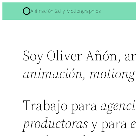
Animación 2d y Motiongraphics
Soy Oliver Añón, ar
animación,
motiong
Trabajo para
agenci
productoras
y para
e