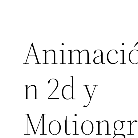
Animaci
n 2d y
Motiongr